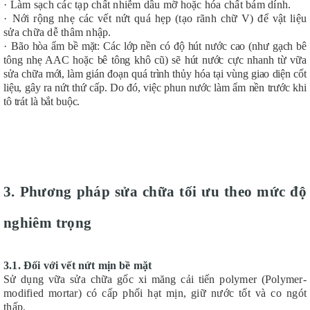
·
Làm sạch các tạp chất nhiễm dầu mỡ hoặc hóa chất bám dính.
·
Nới rộng nhẹ các vết nứt quá hẹp (tạo rãnh chữ V) để vật liệu
sửa chữa dễ thâm nhập.
·
Bão hòa ẩm bề mặt: Các lớp nền có độ hút nước cao (như gạch bê
tông nhẹ AAC hoặc bê tông khô cũ) sẽ hút nước cực nhanh từ vữa
sửa chữa mới, làm gián đoạn quá trình thủy hóa tại vùng giao diện cốt
liệu, gây ra nứt thứ cấp. Do đó, việc phun nước làm ẩm nền trước khi
tô trát là bắt buộc.
3. Phương pháp sửa chữa tối ưu theo mức độ
nghiêm trọng
3.1. Đối với vết nứt mịn bề mặt
Sử dụng vữa sửa chữa gốc xi măng cải tiến polymer (Polymer-
modified mortar) có cấp phối hạt mịn, giữ nước tốt và co ngót
thấp.