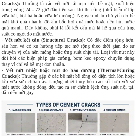
Cracks):
Thường là các vết nứt rất mịn trên bề mặt, xuất hiện
trong vòng 24 - 72 giờ đầu tiên sau khi thi công (phổ biến ở lớp
vữa trát, bột bả hoặc vữa lớp mỏng). Nguyên nhân chủ yếu do bề
mặt khô quá nhanh, độ ẩm bốc hơi quá mức hoặc nền hút nước
quá mạnh. Đây không phải là lỗi kết cấu mà là hệ quả của ứng
suất co ngót do mất nước.
·
Vết nứt kết cấu (Structural Cracks):
Có đặc điểm rộng hơn,
sâu hơn và có xu hướng tiếp tục mở rộng theo thời gian do sự
chuyển vị của nền móng hoặc ứng suất chịu tải. Loại vết nứt này
đòi hỏi các biện pháp gia cường, bơm keo epoxy chuyên dụng
thay vì chỉ vá bề mặt đơn thuần.
·
Vết nứt nhiệt hoặc nứt do bảo dưỡng (Thermal/Curing
Cracks):
Thường gặp ở các bề mặt bê tông có diện tích lớn hoặc
lớp vữa sửa chữa dày. Lượng nhiệt thủy hóa cao kết hợp với sự
mất nước không đồng đều tạo ra sự chênh lệch ứng suất nội tại,
dẫn đến nứt gãy.