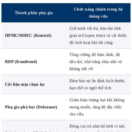
Chức năng chính trong hệ
Thành phần phụ gia
thống vữa
Giữ nước tối ưu, kéo dài thời
HPMC/MHEC (Kemicel)
gian mở (open time) và cải thiện
độ linh hoạt khi thi công.
Tăng cường độ bám dính, độ
RDP (Kemibond)
dẻo dai, khả năng chịu uốn và
kháng nứt vỡ.
Đảm bảo sự ổn định kích thước,
Cốt liệu mịn chọn lọc
hạn chế co ngót thể tích.
Giảm hàm lượng bọt khí không
Phụ gia phá bọt (Defoamer)
mong muốn, tăng độ đặc chắc
cho vữa.
Đóng vai trò như hệ lưới vi mô,