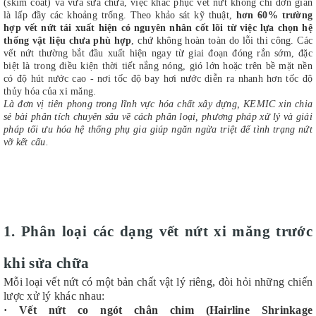
(skim coat) và vữa sửa chữa, việc khắc phục vết nứt không chỉ đơn giản
là lấp đầy các khoảng trống. Theo khảo sát kỹ thuật,
hơn 60% trường
hợp vết nứt tái xuất hiện có nguyên nhân cốt lõi từ việc lựa chọn hệ
thống vật liệu chưa phù hợp
, chứ không hoàn toàn do lỗi thi công. Các
vết nứt thường bắt đầu xuất hiện ngay từ giai đoạn đóng rắn sớm, đặc
biệt là trong điều kiện thời tiết nắng nóng, gió lớn hoặc trên bề mặt nền
có độ hút nước cao - nơi tốc độ bay hơi nước diễn ra nhanh hơn tốc độ
thủy hóa của xi măng.
Là đơn vị tiên phong trong lĩnh vực hóa chất xây dựng, KEMIC xin chia
sẻ bài phân tích chuyên sâu về cách phân loại, phương pháp xử lý và giải
pháp tối ưu hóa hệ thống phụ gia giúp ngăn ngừa triệt để tình trạng nứt
vỡ kết cấu.
1. Phân loại các dạng vết nứt xi măng trước
khi sửa chữa
Mỗi loại vết nứt có một bản chất vật lý riêng, đòi hỏi những chiến
lược xử lý khác nhau:
·
Vết nứt co ngót chân chim (Hairline Shrinkage