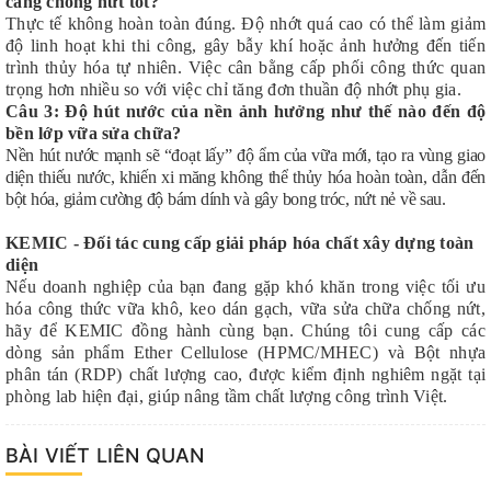
càng chống nứt tốt?
Thực tế không hoàn toàn đúng. Độ nhớt quá cao có thể làm giảm
độ linh hoạt khi thi công, gây bẫy khí hoặc ảnh hưởng đến tiến
trình thủy hóa tự nhiên. Việc cân bằng cấp phối công thức quan
trọng hơn nhiều so với việc chỉ tăng đơn thuần độ nhớt phụ gia.
Câu 3: Độ hút nước của nền ảnh hưởng như thế nào đến độ
bền lớp vữa sửa chữa?
Nền hút nước mạnh sẽ “đoạt lấy” độ ẩm của vữa mới, tạo ra vùng giao
diện thiếu nước, khiến xi măng không thể thủy hóa hoàn toàn, dẫn đến
bột hóa, giảm cường độ bám dính và gây bong tróc, nứt nẻ về sau.
KEMIC - Đối tác cung cấp giải pháp hóa chất xây dựng toàn
diện
Nếu doanh nghiệp của bạn đang gặp khó khăn trong việc tối ưu
hóa công thức vữa khô, keo dán gạch, vữa sửa chữa chống nứt,
hãy để KEMIC đồng hành cùng bạn. Chúng tôi cung cấp các
dòng sản phẩm Ether Cellulose (HPMC/MHEC) và Bột nhựa
phân tán (RDP) chất lượng cao, được kiểm định nghiêm ngặt tại
phòng lab hiện đại, giúp nâng tầm chất lượng công trình Việt.
BÀI VIẾT LIÊN QUAN