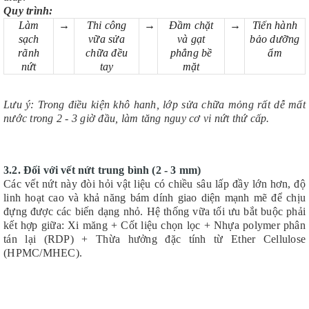
Quy trình:
Làm
→
Thi công
→
Đầm chặt
→
Tiến hành
sạch
vữa sửa
và gạt
bảo dưỡng
rãnh
chữa đều
phẳng bề
ẩm
nứt
tay
mặt
Lưu ý: Trong điều kiện khô hanh, lớp sửa chữa mỏng rất dễ mất
nước trong 2 - 3 giờ đầu, làm tăng nguy cơ vi nứt thứ cấp.
3.2. Đối với vết nứt trung bình (2 - 3 mm)
Các vết nứt này đòi hỏi vật liệu có chiều sâu lấp đầy lớn hơn, độ
linh hoạt cao và khả năng bám dính giao diện mạnh mẽ để chịu
đựng được các biến dạng nhỏ. Hệ thống vữa tối ưu bắt buộc phải
kết hợp giữa: Xi măng + Cốt liệu chọn lọc + Nhựa polymer phân
tán lại (RDP) + Thừa hưởng đặc tính từ Ether Cellulose
(HPMC/MHEC).