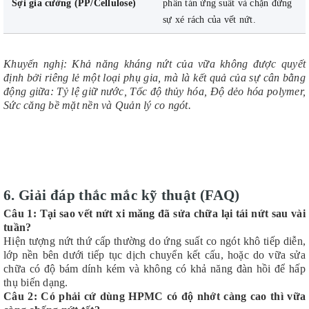
Sợi gia cường (PP/Cellulose)
phân tán ứng suất và chặn đứng
sự xé rách của vết nứt.
Khuyến nghị: Khả năng kháng nứt của vữa không được quyết
định bởi riêng lẻ một loại phụ gia, mà là kết quả của sự cân bằng
động giữa: Tỷ lệ giữ nước, Tốc độ thủy hóa, Độ dẻo hóa polymer,
Sức căng bề mặt nền và Quản lý co ngót.
6. Giải đáp thắc mắc kỹ thuật (FAQ)
Câu 1: Tại sao vết nứt xi măng đã sửa chữa lại tái nứt sau vài
tuần?
Hiện tượng nứt thứ cấp thường do ứng suất co ngót khô tiếp diễn,
lớp nền bên dưới tiếp tục dịch chuyển kết cấu, hoặc do vữa sửa
chữa có độ bám dính kém và không có khả năng đàn hồi để hấp
thụ biến dạng.
Câu 2: Có phải cứ dùng HPMC có độ nhớt càng cao thì vữa