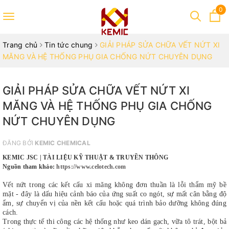
0
Toggle
navigation
Trang chủ
Tin tức chung
GIẢI PHÁP SỬA CHỮA VẾT NỨT XI
MĂNG VÀ HỆ THỐNG PHỤ GIA CHỐNG NỨT CHUYÊN DỤNG
GIẢI PHÁP SỬA CHỮA VẾT NỨT XI
MĂNG VÀ HỆ THỐNG PHỤ GIA CHỐNG
NỨT CHUYÊN DỤNG
ĐĂNG BỞI
KEMIC CHEMICAL
KEMIC JSC | TÀI LIỆU KỸ THUẬT & TRUYỀN THÔNG
Nguồn tham khảo:
https://www.celotech.com
Vết nứt trong các kết cấu xi măng không đơn thuần là lỗi thẩm mỹ bề
mặt - đây là dấu hiệu cảnh báo của ứng suất co ngót, sự mất cân bằng độ
ẩm, sự chuyển vị của nền kết cấu hoặc quá trình bảo dưỡng không đúng
cách.
Trong thực tế thi công các hệ thống như keo dán gạch, vữa tô trát, bột bả