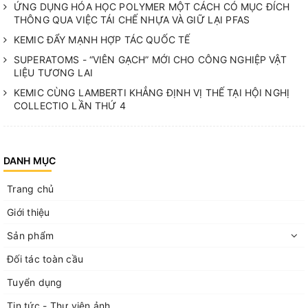
ỨNG DỤNG HÓA HỌC POLYMER MỘT CÁCH CÓ MỤC ĐÍCH
THÔNG QUA VIỆC TÁI CHẾ NHỰA VÀ GIỮ LẠI PFAS
KEMIC ĐẨY MẠNH HỢP TÁC QUỐC TẾ
SUPERATOMS - “VIÊN GẠCH” MỚI CHO CÔNG NGHIỆP VẬT
LIỆU TƯƠNG LAI
KEMIC CÙNG LAMBERTI KHẲNG ĐỊNH VỊ THẾ TẠI HỘI NGHỊ
COLLECTIO LẦN THỨ 4
DANH MỤC
Trang chủ
Giới thiệu
Sản phẩm
Đối tác toàn cầu
Tuyển dụng
Tin tức - Thư viện ảnh