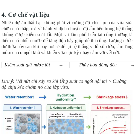
4. Cơ chế vật liệu
Nhiều dự án thất bại không phải vì cường độ chịu lực của vữa sửa
chữa quá thấp, mà vì hành vi dịch chuyển độ ẩm bên trong hệ thống
không được kiểm soát tốt. Một sai lầm phổ biến tại công trường là
thêm quá nhiều nước để tăng độ chảy giúp dễ thi công. Lượng nước
dư thừa này sau khi bay hơi sẽ để lại hệ thống vi lỗ xốp lớn, làm tăng
mô-men co ngót khô và khiến vữa cực kỳ nhạy cảm với vết nứt.
Kiểm soát giữ nước tốt
→
Thủy hóa đồng đều
Lưu ý: Vết nứt chỉ xảy ra khi Ứng suất co ngót nội tại > Cường
độ chịu kéo chớm nở của lớp vữa.