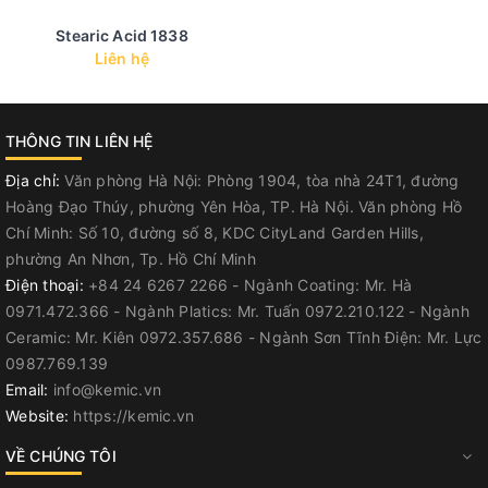
Stearic Acid 1838
Liên hệ
THÔNG TIN LIÊN HỆ
Địa chỉ:
Văn phòng Hà Nội: Phòng 1904, tòa nhà 24T1, đường
Hoàng Đạo Thúy, phường Yên Hòa, TP. Hà Nội. Văn phòng Hồ
Chí Minh: Số 10, đường số 8, KDC CityLand Garden Hills,
phường An Nhơn, Tp. Hồ Chí Minh
Điện thoại:
+84 24 6267 2266 - Ngành Coating: Mr. Hà
0971.472.366 - Ngành Platics: Mr. Tuấn 0972.210.122 - Ngành
Ceramic: Mr. Kiên 0972.357.686 - Ngành Sơn Tĩnh Điện: Mr. Lực
0987.769.139
Email:
info@kemic.vn
Website:
https://kemic.vn
VỀ CHÚNG TÔI