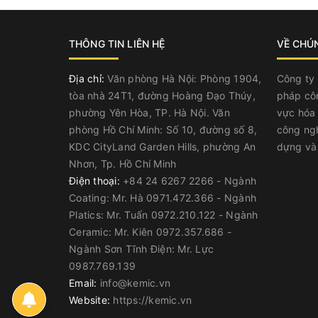
THÔNG TIN LIÊN HỆ
VỀ CHÚ
Địa chỉ:
Văn phòng Hà Nội: Phòng 1904,
Công ty
tòa nhà 24T1, đường Hoàng Đạo Thúy,
pháp côn
phường Yên Hòa, TP. Hà Nội. Văn
vực hóa
phòng Hồ Chí Minh: Số 10, đường số 8,
công ngh
KDC CityLand Garden Hills, phường An
dựng và 
Nhơn, Tp. Hồ Chí Minh
Điện thoại:
+84 24 6267 2266 - Ngành
Coating: Mr. Hà 0971.472.366 - Ngành
Platics: Mr. Tuấn 0972.210.122 - Ngành
Ceramic: Mr. Kiên 0972.357.686 -
Ngành Sơn Tĩnh Điện: Mr. Lực
0987.769.139
Email:
info@kemic.vn
Website:
https://kemic.vn