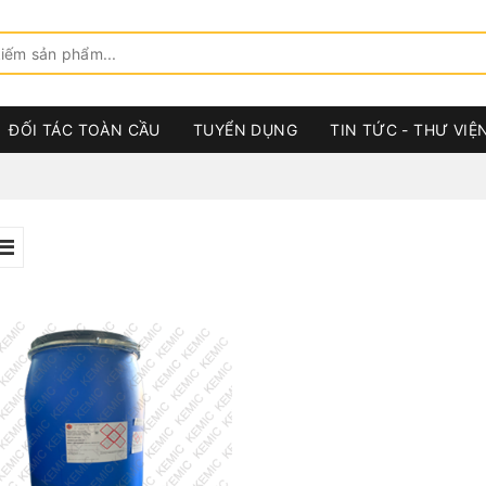
ĐỐI TÁC TOÀN CẦU
TUYỂN DỤNG
TIN TỨC - THƯ VIỆ