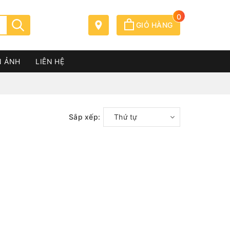
0
GIỎ HÀNG
N ẢNH
LIÊN HỆ
Sắp xếp:
Thứ tự