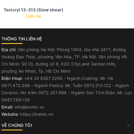
Texicryl 13-313 (Slow shear)
Liên hệ
THÔNG TIN LIÊN HỆ
Địa chỉ:
Văn phòng Hà Nội: Phòng 1904, tòa nhà 24T1, đường
Hoàng Đạo Thúy, phường Yên Hòa, TP. Hà Nội. Văn phòng Hồ
Chí Minh: Số 10, đường số 8, KDC CityLand Garden Hills,
phường An Nhơn, Tp. Hồ Chí Minh
Điện thoại:
+84 24 6267 2266 - Ngành Coating: Mr. Hà
0971.472.366 - Ngành Platics: Mr. Tuấn 0972.210.122 - Ngành
Ceramic: Mr. Kiên 0972.357.686 - Ngành Sơn Tĩnh Điện: Mr. Lực
0987.769.139
Email:
info@kemic.vn
Website:
https://kemic.vn
VỀ CHÚNG TÔI