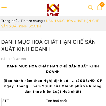
0
Toggle
navigation
Trang chủ
Tin tức chung
DANH MỤC HOÁ CHẤT HẠN CHẾ
SẢN XUẤT KINH DOANH
DANH MỤC HOÁ CHẤT HẠN CHẾ SẢN
XUẤT KINH DOANH
ĐĂNG BỞI
ADMIN
DANH MỤC HOÁ CHẤT HẠN CHẾ SẢN XUẤT KINH
DOANH
(Ban hành kèm theo Nghị định số ..../2008/NĐ-CP
ngày tháng năm 2008 của Chính phủ về hướng
dẫn thực hiện Luật Hoá chất)
STT
Tên hoá chất