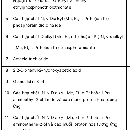
Ngoại trừ Fonofos: O‑Ethyl S‑phenyl
ethylphosphonothiolothionate
5
Các hợp chất N,N‑Dialkyl (Me, Et, n‑Pr hoặc i‑Pr)
phosphoramidic dihalide
6
Các hợp chất Dialkyl (Me, Et, n‑Pr hoặc i‑Pr) N,N‑dialkyl
(Me, Et, n‑Pr hoặc i‑Pr)‑phosphoramidate
7
Arsenic trichloride
8
2,2‑Diphenyl‑2‑hydroxyacetic acid
9
Quinuclidin‑3‑ol
10
Các hợp chất N,N‑Dialkyl (Me, Et, n‑Pr hoặc i‑Pr)
aminoethyl‑2‑chloride và các muối proton hoá tương
ứng
11
Các hợp chất N,N‑Dialkyl (Me, Et, n‑Pr hoặc i‑Pr)
aminoethane‑2‑ol và các muối proton hoá tương ứng,