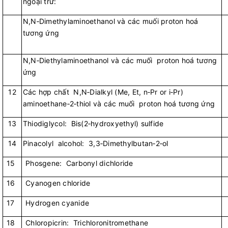
ngoại trừ:
N,N‑Dimethylaminoethanol và các muối proton hoá
tương ứng
N,N‑Diethylaminoethanol và các muối proton hoá tương
ứng
12
Các hợp chất N,N‑Dialkyl (Me, Et, n‑Pr or i‑Pr)
aminoethane‑2‑thiol và các muối proton hoá tương ứng
13
Thiodiglycol: Bis(2‑hydroxyethyl) sulfide
14
Pinacolyl alcohol: 3,3‑Dimethylbutan‑2‑ol
15
Phosgene: Carbonyl dichloride
16
Cyanogen chloride
17
Hydrogen cyanide
18
Chloropicrin: Trichloronitromethane