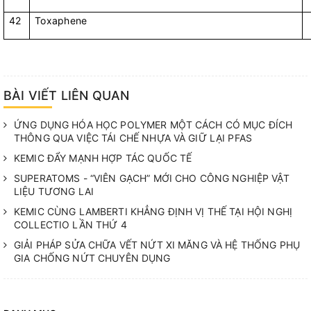
42
Toxaphene
BÀI VIẾT LIÊN QUAN
ỨNG DỤNG HÓA HỌC POLYMER MỘT CÁCH CÓ MỤC ĐÍCH
THÔNG QUA VIỆC TÁI CHẾ NHỰA VÀ GIỮ LẠI PFAS
KEMIC ĐẨY MẠNH HỢP TÁC QUỐC TẾ
SUPERATOMS - “VIÊN GẠCH” MỚI CHO CÔNG NGHIỆP VẬT
LIỆU TƯƠNG LAI
KEMIC CÙNG LAMBERTI KHẲNG ĐỊNH VỊ THẾ TẠI HỘI NGHỊ
COLLECTIO LẦN THỨ 4
GIẢI PHÁP SỬA CHỮA VẾT NỨT XI MĂNG VÀ HỆ THỐNG PHỤ
GIA CHỐNG NỨT CHUYÊN DỤNG