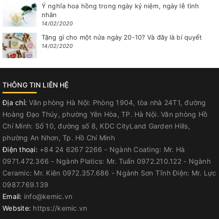
Ý nghĩa hoa hồng trong ngày kỷ niệm, ngày lễ tình
nhân
14/02/2020
Tặng gì cho một nửa ngày 20-10? Và đây là bí quyết
14/02/2020
THÔNG TIN LIÊN HỆ
Địa chỉ:
Văn phòng Hà Nội: Phòng 1904, tòa nhà 24T1, đường
Hoàng Đạo Thúy, phường Yên Hòa, TP. Hà Nội. Văn phòng Hồ
Chí Minh: Số 10, đường số 8, KDC CityLand Garden Hills,
phường An Nhơn, Tp. Hồ Chí Minh
Điện thoại:
+84 24 6267 2266 - Ngành Coating: Mr. Hà
0971.472.366 - Ngành Platics: Mr. Tuấn 0972.210.122 - Ngành
Ceramic: Mr. Kiên 0972.357.686 - Ngành Sơn Tĩnh Điện: Mr. Lực
0987.769.139
Email:
info@kemic.vn
Website:
https://kemic.vn