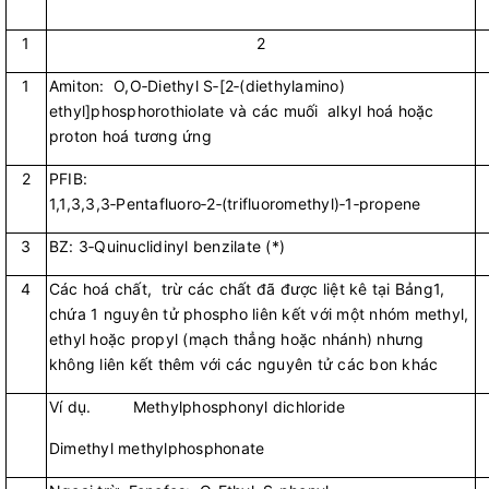
1
2
1
Amiton: O,O‑Diethyl S‑[2‑(diethylamino)
ethyl]phosphorothiolate và các muối alkyl hoá hoặc
proton hoá tương ứng
2
PFIB:
1,1,3,3,3‑Pentafluoro‑2‑(trifluoromethyl)‑1‑propene
3
BZ: 3‑Quinuclidinyl benzilate (*)
4
Các hoá chất, trừ các chất đã được liệt kê tại Bảng1,
chứa 1 nguyên tử phospho liên kết với một nhóm methyl,
ethyl hoặc propyl (mạch thẳng hoặc nhánh) nhưng
không liên kết thêm với các nguyên tử các bon khác
Ví dụ. Methylphosphonyl dichloride
Dimethyl methylphosphonate