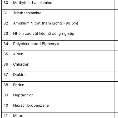
30
Methyldiethanolamine
31
Triethanolamine
32
Amônium Nitrat (hàm lượng >99,5%)
33
Nhóm các vật liệu nổ công nghiệp
34
Polychlorinated Biphenyls
35
Aldrin
36
Chlordan
37
Dieldrin
38
Endrin
39
Heptachlor
40
Hexachlorobenzene
41
Mirex