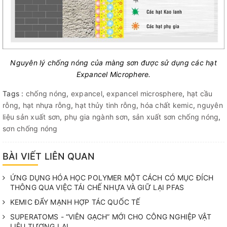
Nguyên lý chống nóng của màng sơn được sử dụng các hạt
Expancel Microphere.
Tags :
chống nóng
,
expancel
,
expancel microsphere
,
hạt cầu
rỗng
,
hạt nhựa rỗng
,
hạt thủy tinh rỗng
,
hóa chất kemic
,
nguyên
liệu sản xuất sơn
,
phụ gia ngành sơn
,
sản xuất sơn chống nóng
,
sơn chống nóng
BÀI VIẾT LIÊN QUAN
ỨNG DỤNG HÓA HỌC POLYMER MỘT CÁCH CÓ MỤC ĐÍCH
THÔNG QUA VIỆC TÁI CHẾ NHỰA VÀ GIỮ LẠI PFAS
KEMIC ĐẨY MẠNH HỢP TÁC QUỐC TẾ
SUPERATOMS - “VIÊN GẠCH” MỚI CHO CÔNG NGHIỆP VẬT
LIỆU TƯƠNG LAI