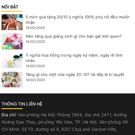
NỔI BẬT
5 món quà tặng 20/10 ý nghĩa 100% phụ nữ đều muốn
nhận
14/02/2020
Nên tặng quà giáng sinh gì cho bạn gái mới quen?
14/02/2020
Ý nghĩa hoa hồng trong ngày kỷ niệm, ngày lễ tình
nhân
14/02/2020
Tặng gì cho một nửa ngày 20-10? Và đây là bí quyết
14/02/2020
THÔNG TIN LIÊN HỆ
Địa chỉ:
Văn phòng Hà Nội: Phòng 1904, tòa nhà 24T1, đường
Hoàng Đạo Thúy, phường Yên Hòa, TP. Hà Nội. Văn phòng Hồ
Chí Minh: Số 10, đường số 8, KDC CityLand Garden Hills,