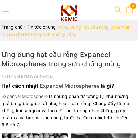
0
Toggle
navigation
Trang chủ
Tin tức chung
Ứng dụng hạt cầu rỗng Expancel
Microspheres trong sơn chống nóng
Ứng dụng hạt cầu rỗng Expancel
Microspheres trong sơn chống nóng
ĐĂNG BỞI
KEMIC CHEMICAL
Hạt cách nhiệt
Expancel Microspheres
là gì?
Expancel Microsphere
là những phân tử tương tự như những
quả bóng bằng sứ rất nhỏ, hoàn toàn rỗng. Chúng đẩy tất cả
không khí ra ngoài và tạo một môi trường chân không, giúp
phản xạ và bức xạ sức nóng, từ đó hạ được nhiệt độ lên đến
5,6 độ C.